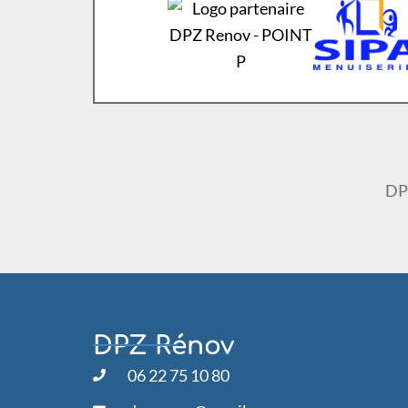
DPZ
DPZ Rénov
06 22 75 10 80