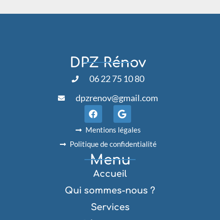
DPZ Rénov
06 22 75 10 80
dpzrenov@gmail.com
F
G
a
o
c
o
Mentions légales
e
g
b
l
Politique de confidentialité
o
e
Menu
o
k
Accueil
Qui sommes-nous ?
Services