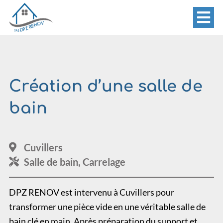
Aller
au
contenu
Création d’une salle de
bain
Cuvillers
Salle de bain, Carrelage
DPZ RENOV est intervenu à Cuvillers pour
transformer une pièce vide en une véritable salle de
bain clé en main. Après préparation du support et